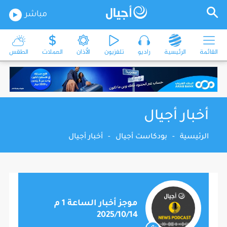
مباشر
القائمة
الرئيسية
راديو
تلفزيون
الأذان
العملات
الطقس
أخبار أجيال
الرئيسية
-
بودكاست أجيال
-
أخبار أجيال
موجز أخبار الساعة 1 م
2025/10/14