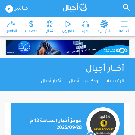
مباشر
القائمة
الرئيسية
راديو
تلفزيون
الأذان
العملات
الطقس
أخبار أجيال
الرئيسية
-
بودكاست أجيال
-
أخبار أجيال
موجز أخبار الساعة 12 م
2025/09/28