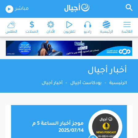
مباشر
القائمة
الرئيسية
راديو
تلفزيون
الأذان
العملات
الطقس
أخبار أجيال
الرئيسية
-
بودكاست أجيال
-
أخبار أجيال
موجز أخبار الساعة 5 م
2025/07/14