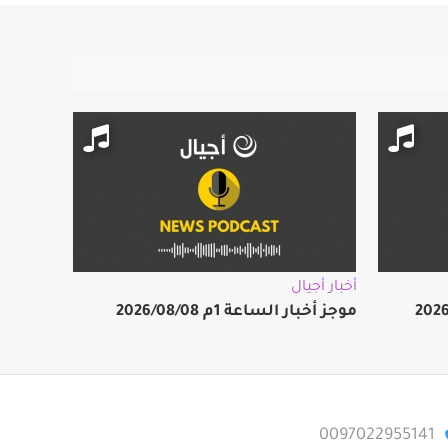
أخبار أجيال
موجز أخبار الساعة 1م 2026/08/08
0097022955141