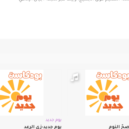
يوم جديد
حّ النوم
يوم جديد-زي الرعد