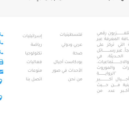
ــــــــــــزيون رقمي
فلسطينيات
إسرائيليات
ـــــافة المعرفة عبر
تمعية التي تركز على
عربي ودولي
رياضة
عبر رســــــــــــائل
صحة
تكنولوجيا
ــال الحـــديثة، في
ـــــــــتماعيات،
بودكاست أجيال
فعاليات
تراث والموروث
الأحداث في صور
منوعات
 "الروايـــــــــــة
ــيال أكــــــــــــــــبر
من نحن
اتصل بنا
ــطينية مــــــن حــــــيث
 أكـــبر عدد من