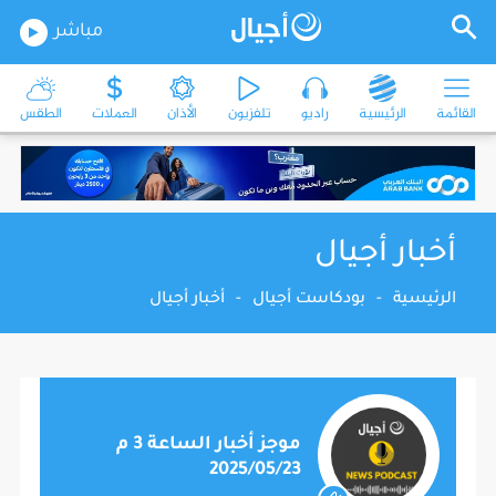
مباشر
القائمة
الرئيسية
راديو
تلفزيون
الأذان
العملات
الطقس
أخبار أجيال
الرئيسية
-
بودكاست أجيال
-
أخبار أجيال
موجز أخبار الساعة 3 م
2025/05/23