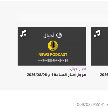
أخبار أجيال
موجز أخبار الساعة 1 م 2026/08/06
0097022955141