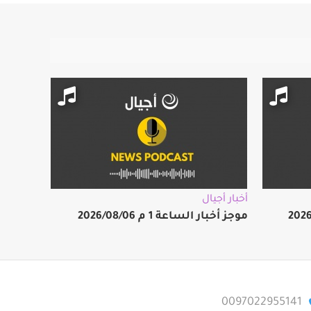
أخبار أجيال
موجز أخبار الساعة 1 م 2026/08/06
0097022955141