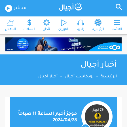
مباشر
القائمة
الرئيسية
راديو
تلفزيون
الأذان
العملات
الطقس
أخبار أجيال
الرئيسية
-
بودكاست أجيال
-
أخبار أجيال
موجز أخبار الساعة 11 صباحاً
2024/04/28