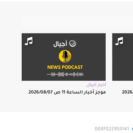
أخبار أجيال
موجز أخبار الساعة 11 ص 2026/08/07
0097022955141