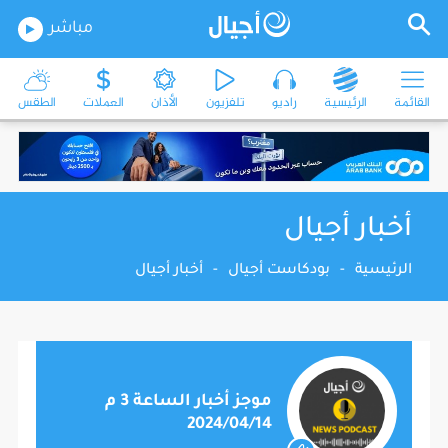
مباشر
القائمة
الرئيسية
راديو
تلفزيون
الأذان
العملات
الطقس
أخبار أجيال
الرئيسية
-
بودكاست أجيال
-
أخبار أجيال
موجز أخبار الساعة 3 م
2024/04/14