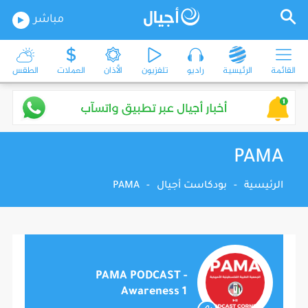
مباشر
القائمة
الرئيسية
راديو
تلفزيون
الأذان
العملات
الطقس
PAMA
الرئيسية
-
بودكاست أجيال
-
PAMA
PAMA PODCAST -
Awareness 1