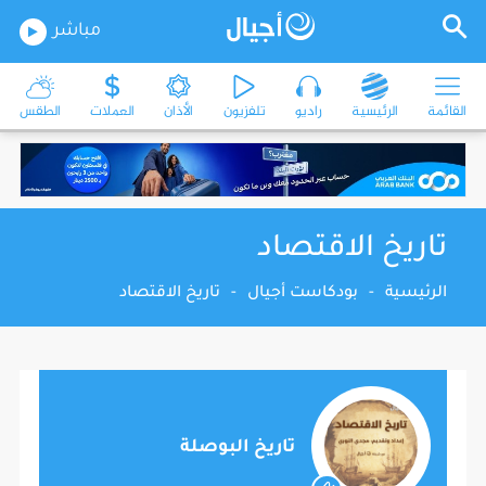
مباشر
القائمة
الرئيسية
راديو
تلفزيون
الأذان
العملات
الطقس
تاريخ الاقتصاد
الرئيسية
-
بودكاست أجيال
-
تاريخ الاقتصاد
تاريخ البوصلة