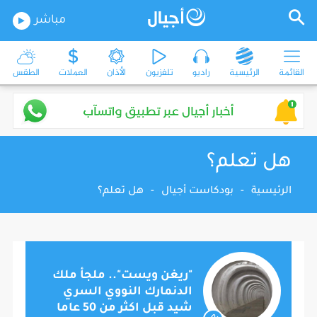
مباشر
القائمة
الرئيسية
راديو
تلفزيون
الأذان
العملات
الطقس
هل تعلم؟
الرئيسية
-
بودكاست أجيال
-
هل تعلم؟
"ريغن ويست".. ملجأ ملك
الدنمارك النووي السري
شيد قبل اكثر من 50 عاما