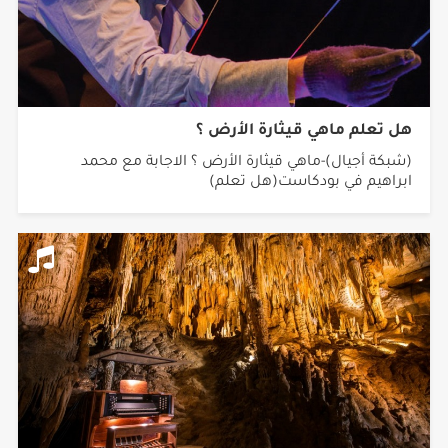
هل تعلم ماهي قيثارة الأرض ؟
(شبكة أجيال)-ماهي قيثارة الأرض ؟ الاجابة مع محمد
ابراهيم في بودكاست(هل تعلم)