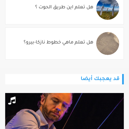
هل تعلم اين طريق الحوت ؟
هل تعلم ماهي خطوط نازكا-بيرو؟
قد يعجبك أيضا