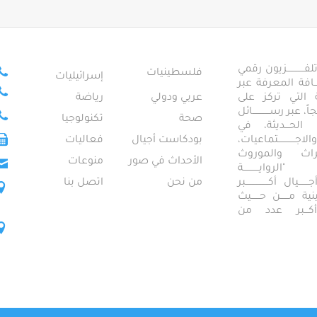
ــــــــــــزيون رقمي
فلسطينيات
إسرائيليات
ـــــافة المعرفة عبر
تمعية التي تركز على
عربي ودولي
رياضة
عبر رســــــــــــائل
صحة
تكنولوجيا
ــال الحـــديثة، في
ـــــــــتماعيات،
بودكاست أجيال
فعاليات
تراث والموروث
الأحداث في صور
منوعات
 "الروايـــــــــــة
ــيال أكــــــــــــــــبر
من نحن
اتصل بنا
ــطينية مــــــن حــــــيث
 أكـــبر عدد من