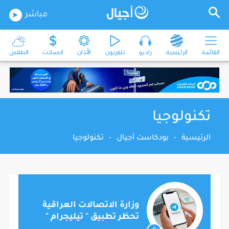
مباشر
القائمة
الرئيسية
راديو
تلفزيون
الأذان
العملات
الطقس
تكنولوجيا
الرئيسية
-
بودكاست أجيال
-
تكنولوجيا
وزارة الاتصالات العراقية
تحظر تطبيق " تيليجرام "