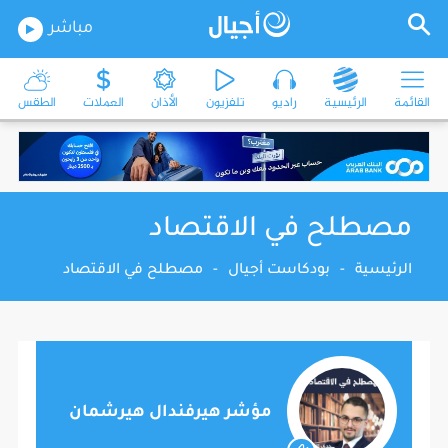
مباشر
القائمة
الرئيسية
راديو
تلفزيون
الأذان
العملات
الطقس
مصطلح في الاقتصاد
الرئيسية
-
بودكاست أجيال
-
مصطلح في الاقتصاد
مؤشر هيرفندال هيرشمان