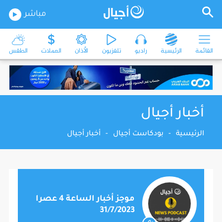
مباشر
القائمة
الرئيسية
راديو
تلفزيون
الأذان
العملات
الطقس
أخبار أجيال
الرئيسية
-
بودكاست أجيال
-
أخبار أجيال
موجز أخبار الساعة 4 عصرا
31/7/2023