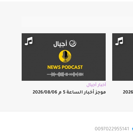
أخبار أجيال
موجز أخبار الساعة 5 م 2026/08/06
0097022955141