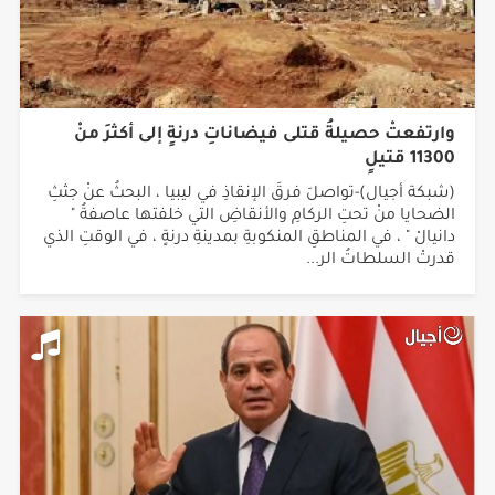
وارتفعتْ حصيلةُ قتلى فيضاناتِ درنةٍ إلى أكثرَ منْ
11300 قتيلٍ
(شبكة أجيال)-تواصلَ فرقَ الإنقاذِ في ليبيا ، البحثُ عنْ جثثِ
الضحايا منْ تحتِ الركامِ والأنقاضِ التي خلفتها عاصفةُ "
دانيالْ " ، في المناطقِ المنكوبةِ بمدينةِ درنةٍ ، في الوقتِ الذي
قدرتْ السلطاتُ الر...