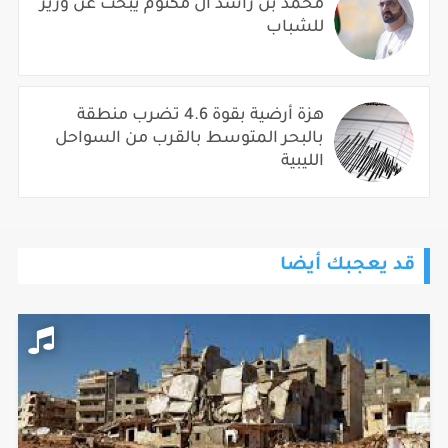
محمدْ بنْ راشدْ آلْ مكتومْ يبحث عن وزير
للشباب
هزة أرضية بقوة 4.6 تضرب منطقة
بالبحر المتوسط بالقرب من السواحل
الليبية
قد يعجبك أيضا