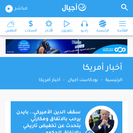
مباشر
القائمة
الرئيسية
راديو
تلفزيون
الأذان
العملات
الطقس
أخبار أمريكا
الرئيسية
-
بودكاست أجيال
-
أخبار أمريكا
سقف الدين الأميركي.. بايدن
يرحب بالاتفاق ومكارثي
يتحدث عن تخفيض تاريخي
بالإنفاق الحكومي