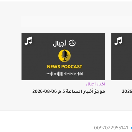
أخبار أجيال
موجز أخبار الساعة 5 م 2026/08/06
0097022955141