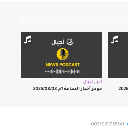
أخبار أجيال
موجز أخبار الساعة 1م 2026/08/08
0097022955141