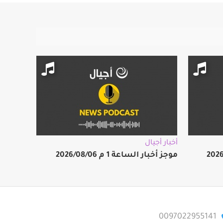
أخبار أجيال
موجز أخبار الساعة 1 م 2026/08/06
0097022955141