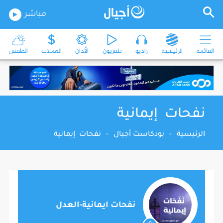
مباشر
القائمة
الرئيسية
راديو
تلفزيون
الأذان
العملات
الطقس
نفحات إيمانية
الرئيسية
-
بودكاست أجيال
-
نفحات إيمانية
نفحات ايمانية-العدل