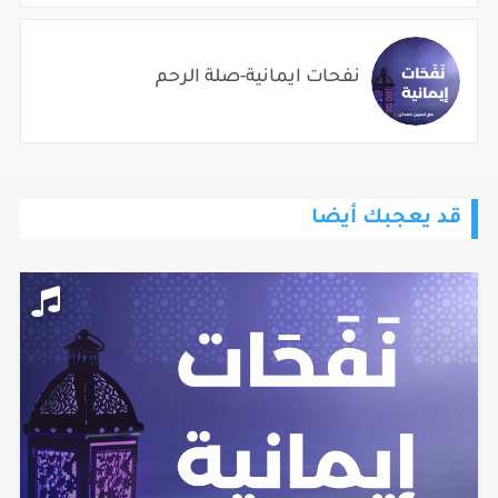
نفحات ايمانية-صلة الرحم
قد يعجبك أيضا