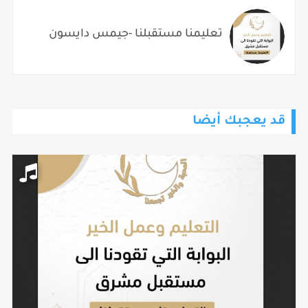
تعليمنا مستقبلنا -جيمس دايسون
قد يعجبك أيضا