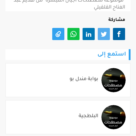
"موسوعة مصطلحات أجيال الميسرة" من تقديم عبد
الفتاح القلقيلي
مشاركة
استمع إلى
بوابة مندل بو
البلطجية