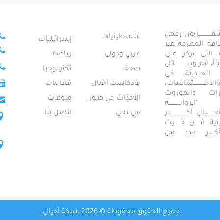
ــــــــــــزيون رقمي
فلسطينيات
إسرائيليات
ـــــافة المعرفة عبر
تمعية التي تركز على
عربي ودولي
رياضة
عبر رســــــــــــائل
صحة
تكنولوجيا
ــال الحـــديثة، في
ـــــــــتماعيات،
بودكاست أجيال
فعاليات
تراث والموروث
الأحداث في صور
منوعات
 "الروايـــــــــــة
ــيال أكــــــــــــــــبر
من نحن
اتصل بنا
ــطينية مــــــن حــــــيث
 أكـــبر عدد من
جميع الحقوق محفوظة © 2026 شبكة أجيال.