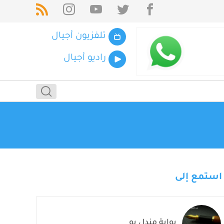
تلفزيون أجيال
راديو أجيال
استمع إلى
بوابة مندل بو