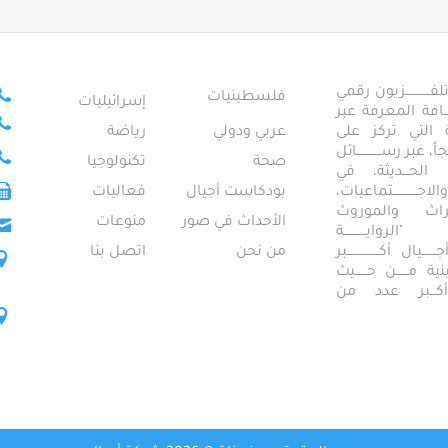
ــــــــــــزيون رقمي
فلسطينيات
إسرائيليات
ـــــافة المعرفة عبر
تمعية التي تركز على
عربي ودولي
رياضة
عبر رســــــــــــائل
صحة
تكنولوجيا
ــال الحـــديثة، في
ـــــــــتماعيات،
بودكاست أجيال
فعاليات
تراث والموروث
الأحداث في صور
منوعات
 "الروايـــــــــــة
ــيال أكــــــــــــــــبر
من نحن
اتصل بنا
ــطينية مــــــن حــــــيث
 أكـــبر عدد من