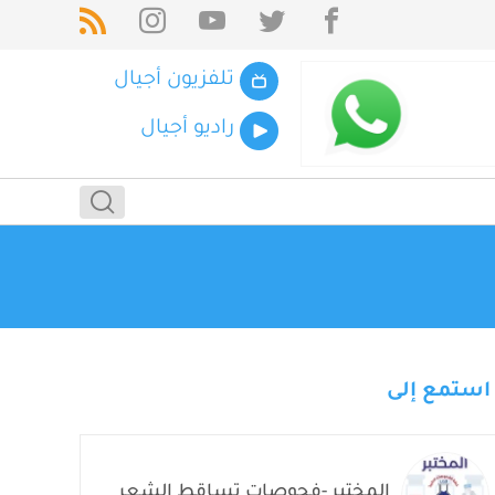
تلفزيون أجيال
راديو أجيال
استمع إلى
المختبر -فحوصات تساقط الشعر