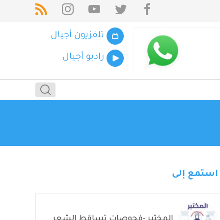
تلفزيون أجيال
راديو أجيال
استمع إلى
المختبر -فحوصات تساقط الشعر