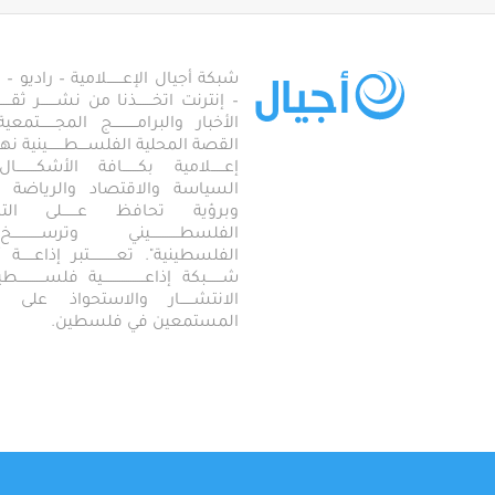
شبكة أجيال الإعـــــــلامية – راديو – تلف
– إنترنت اتخـــــــذنا من نشـــــــر ثقــ
الأخبار والبرامـــــــــــج المجـــــــ
القصة المحلية الفلســــطـــــــينية نهجاً، 
إعــــــلامية بكـــــــافة الأشكـــــــ
السياسة والاقتصاد والرياضة والاجـــ
وبرؤية تحافظ عـــــــلى ال
الفلسطـــــــــــــيني وترســـــــــــــخ
الفلسطينية". تعــــــــــــتبر إذاعــــــة أجـــــ
شـــــــبكة إذاعـــــــــــــــــــية فلســــــــــ
الانتشــــــار والاستحواذ على
المستمعين في فلسطين.