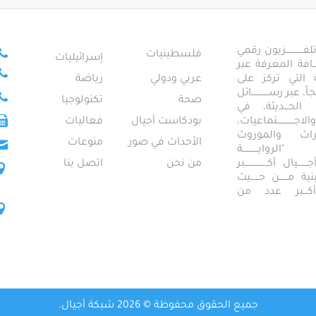
ــــــــــــزيون رقمي
فلسطينيات
إسرائيليات
ـــــافة المعرفة عبر
تمعية التي تركز على
عربي ودولي
رياضة
عبر رســــــــــــائل
صحة
تكنولوجيا
ــال الحـــديثة، في
ـــــــــتماعيات،
بودكاست أجيال
فعاليات
تراث والموروث
الأحداث في صور
منوعات
 "الروايـــــــــــة
ــيال أكــــــــــــــــبر
من نحن
اتصل بنا
ــطينية مــــــن حــــــيث
 أكـــبر عدد من
جميع الحقوق محفوظة © 2026 شبكة أجيال.