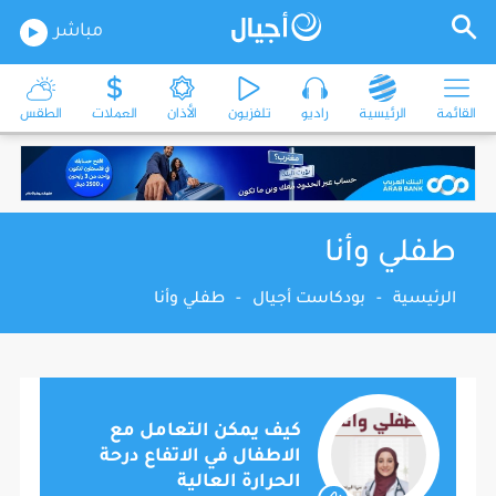
مباشر
القائمة
الرئيسية
راديو
تلفزيون
الأذان
العملات
الطقس
طفلي وأنا
الرئيسية
-
بودكاست أجيال
-
طفلي وأنا
كيف يمكن التعامل مع
الاطفال في الاتفاع درحة
الحرارة العالية