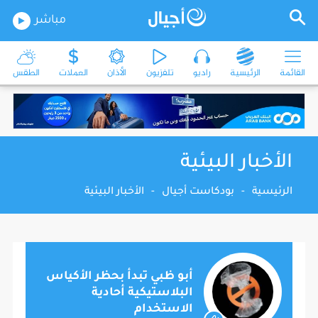
مباشر
القائمة
الرئيسية
راديو
تلفزيون
الأذان
العملات
الطقس
الأخبار البيئية
الرئيسية
-
بودكاست أجيال
-
الأخبار البيئية
أبو ظبي تبدأ بحظر الأكياس
البلاستيكية أحادية
الاستخدام