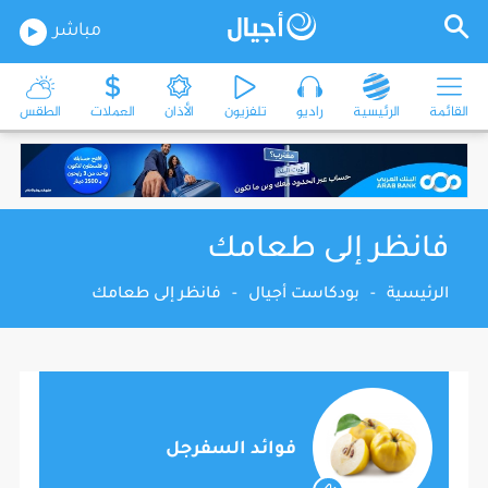
مباشر
القائمة
الرئيسية
راديو
تلفزيون
الأذان
العملات
الطقس
فانظر إلى طعامك
الرئيسية
-
بودكاست أجيال
-
فانظر إلى طعامك
فوائد السفرجل