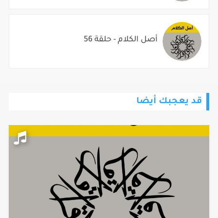
أصل الكلام - حلقة 56
قد يعجبك أيضا