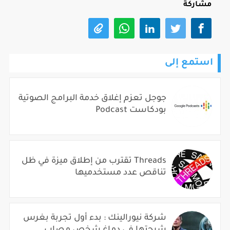
مشاركة
استمع إلى
جوجل تعزم إغلاق خدمة البرامج الصوتية
بودكاست Podcast
Threads تقترب من إطلاق ميزة في ظل
تناقص عدد مستخدميها
شركة نيورالينك : بدء أول تجربة بغرس
شرحتها في دماغ شخص مصاب