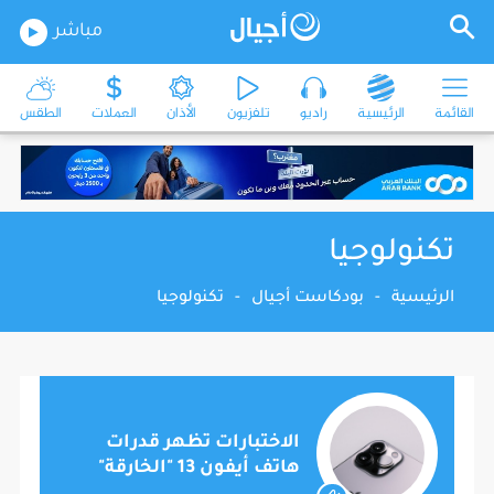
مباشر
القائمة
الرئيسية
راديو
تلفزيون
الأذان
العملات
الطقس
تكنولوجيا
الرئيسية
-
بودكاست أجيال
-
تكنولوجيا
الاختبارات تظهر قدرات
هاتف أيفون 13 "الخارقة"